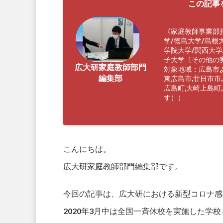
この記事
《家庭教師事業部
学/徳島大学/島根
学院大学/関西大学
子大学〔その他の
広大研家庭教師部門
対象地域：広島市,呉
編集部
東広島市,廿日市市,
広島町,大崎上島町
す））
こんにちは。
広大研家庭教師部門編集部です。
今回の記事は、広大研における新型コロナ感
2020年3月中は全国一斉休校を実施した学