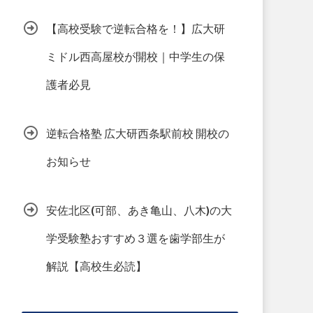
【高校受験で逆転合格を！】広大研
ミドル西高屋校が開校｜中学生の保
護者必見
逆転合格塾 広大研西条駅前校 開校の
お知らせ
安佐北区(可部、あき亀山、八木)の大
学受験塾おすすめ３選を歯学部生が
解説【高校生必読】