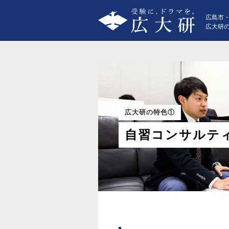
広島市
広大研
広大研の特色①
自習コンサルテ