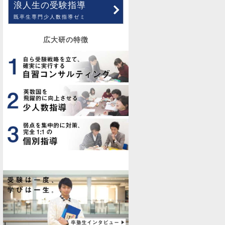
浪人生の受験指導
既卒生専門少人数指導ゼミ
広大研の特徴