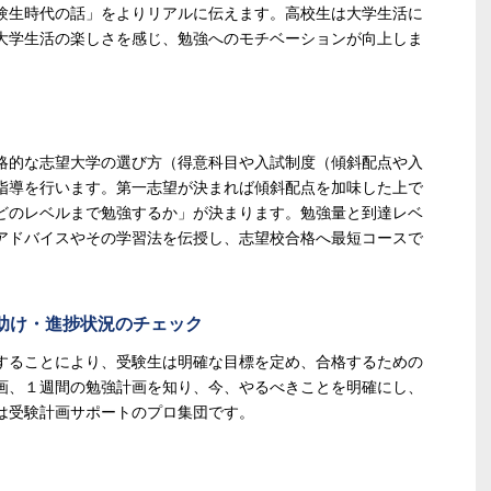
験生時代の話」をよりリアルに伝えます。高校生は大学生活に
大学生活の楽しさを感じ、勉強へのモチベーションが向上しま
略的な志望大学の選び方（得意科目や入試制度（傾斜配点や入
指導を行います。第一志望が決まれば傾斜配点を加味した上で
どのレベルまで勉強するか」が決まります。勉強量と到達レベ
アドバイスやその学習法を伝授し、志望校合格へ最短コースで
手助け・進捗状況のチェック
することにより、受験生は明確な目標を定め、合格するための
画、１週間の勉強計画を知り、今、やるべきことを明確にし、
は受験計画サポートのプロ集団です。