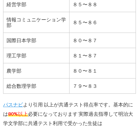
経営学部
８５〜８８
情報コミュニケーション学
８５〜８６
部
国際日本学部
８０〜８７
理工学部
８１〜８７
農学部
８０〜８１
総合数理学部
７９〜８３
パスナビ
より引用 以上が共通テスト得点率です。基本的に
は
80%以上
必要になっております 実際過去指導して明治大
学文学部に共通テスト利用で受かった生徒は