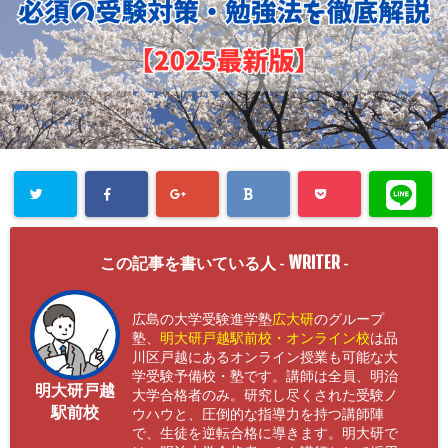
WRITER
この記事を書いている人 -
-
広島の大学受験進学塾
広大研
のグループ
塾、
明大研戸越駅前校・オンライン校
は品
川区戸越にあるオンライン授業も可能な大
学受験予備校・塾です。講師は全員、明治
明大研戸越
大学合格者のみ。研究し尽くされた受験ノ
駅前校
ウハウと、圧倒的な指導力を持つ講師陣
で、生徒を逆転合格に導きます。明大研で