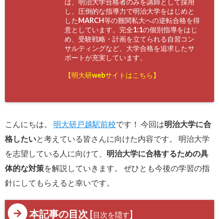
は、明治大学合格者のみを講師として採用
し、圧倒的な指導力で明治大学をはじめと
したMARCH等の難関私大への逆転合格を得
意としています。完全1:1の個別指導をはじ
め、受験戦略・計画を立てられる自習コン
サルティングなど、大学合格を追求したサ
ポートが充実しています。
【明大研webサイトはこちら】
こんにちは。
明大研戸越駅前校
です！ 今回は
明治大学に合
格したい
と考えている皆さんに向けた内容です。 明治大学
を志望している人に向けて、
明治大学に合格するための具
体的な対策
を解説していきます。 ぜひとも今後の学習の指
針にしてもらえると幸いです。
本記事の目次
[
]
目次を隠す