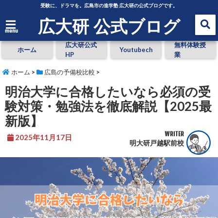
受験に、ドラマを。広島市の進学塾 広大研の公式ブログです。
広大研 公式ブログ
menu
広大研公式
無料体験授
ホーム
Youtubech
HP
業
ホーム
>
広島の予備校比較
>
明治大学に合格したいなら必須の受
験対策・勉強法を徹底解説【2025最
新版】
WRITER
2025年11月17日
明大研戸越駅前校