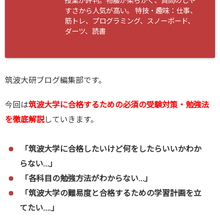
授業が評判。物腰が柔らかく、質問のしや
すさから人気が高い。 特技・趣味：仕事、
ent/plugin
筋トレ、プログラミング、スノーボード、
s/sns-count
ダーツ、読書
-cache/sns-
count-cach
e.php
on lin
筑波大研ブログ編集部です。
e
2897
今回は
筑波大学に合格するための必須の受験対策・勉強法
を徹底解説
していきます。
「筑波大学に合格したいけど何をしたらいいかわか
らない…」
「各科目の勉強方法がわからない…」
「筑波大学の難易度と合格するための学習計画を立
てたい….」