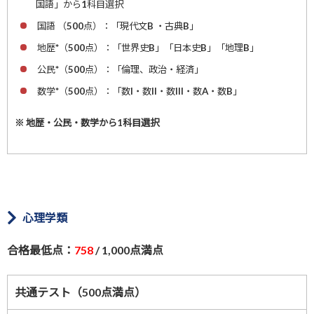
国語」から1科目選択
国語 （500点）：「現代文B ・古典B」
地歴*（500点）：「世界史B」「日本史B」「地理B」
公民*（500点）：「倫理、政治・経済」
数学*（500点）：「数I・数II・数III・数A・数B」
※ 地歴・公民・数学から1科目選択
心理学類
合格最低点：
758
/ 1,000点満点
共通テスト（500点満点）