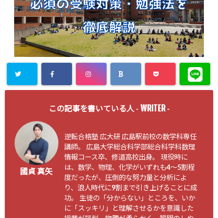
Warning
: U
WRITER
ndefined ar
この記事を書いている人 -
-
ray key "Twi
逆転合格塾 広大研 広島駅前校の数学科専任
tter" in
/ho
講師。 広島大学総合科学部総合科学科数理
me/techcha
情報コース卒、修道高校出身。 現役時に
は、数学、物理、化学がいずれも4〜5割程
nce/hiroda
國貞 真矢
度だったが、圧倒的な努力量と分析によ
iken.jp/pub
り、浪人時代に9割まで引き上げることに成
功。 生徒の「分からない」ところを、いか
lic_html/bl
に「スッキリ」と理解させるかを意識した
og/wp-cont