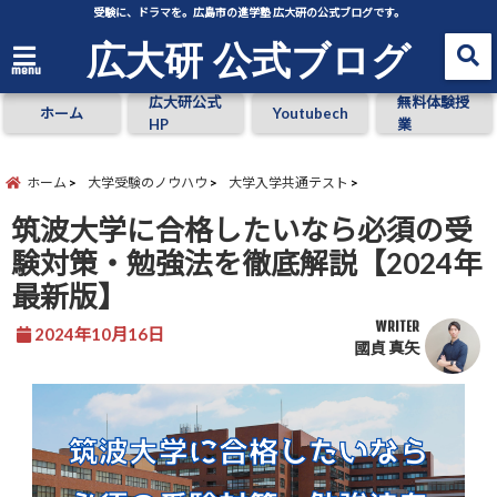
受験に、ドラマを。広島市の進学塾 広大研の公式ブログです。
広大研 公式ブログ
menu
広大研公式
無料体験授
ホーム
Youtubech
HP
業
ホーム
大学受験のノウハウ
大学入学共通テスト
筑波大学に合格したいなら必須の受
験対策・勉強法を徹底解説【2024年
最新版】
WRITER
2024年10月16日
國貞 真矢