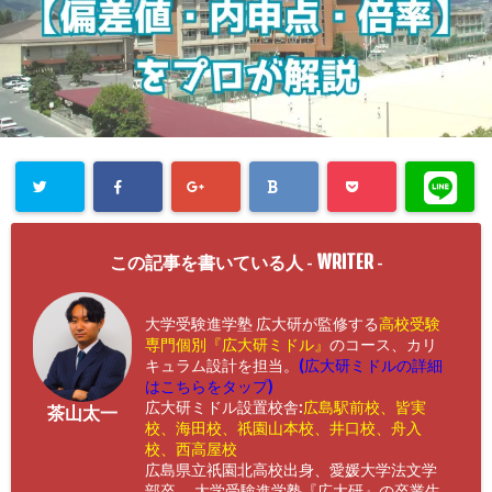
WRITER
この記事を書いている人 -
-
大学受験進学塾 広大研が監修する
高校受験
専門個別『広大研ミドル』
のコース、カリ
キュラム設計を担当。
(広大研ミドルの詳細
はこちらをタップ)
広大研ミドル設置校舎:
広島駅前校、皆実
茶山太一
校、海田校、祇園山本校、井口校、舟入
校、西高屋校
広島県立祇園北高校出身、愛媛大学法文学
部卒。 大学受験進学塾『広大研』の卒業生