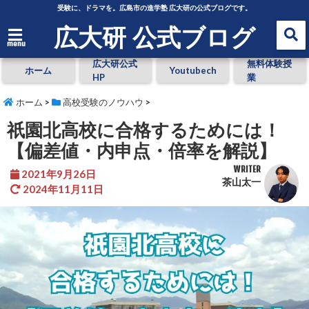
受験に、ドラマを。広島市の進学塾 広大研の公式ブログです。
広大研 公式ブログ
menu
広大研公式
無料体験授
ホーム
Youtubech
HP
業
ホーム
>
高校受験のノウハウ
>
祇園北高校に合格するためには！
【偏差値・内申点・倍率を解説】
WRITER
2021年9月26日
茶山太一
2024年11月11日