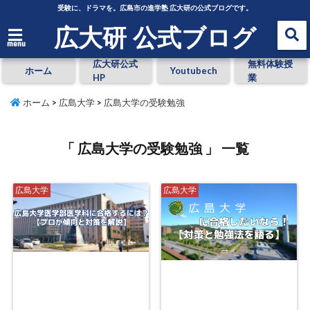
受験に、ドラマを。広島市の進学塾 広大研の公式ブログです。
広大研 公式ブログ
menu
広大研公式
無料体験授
ホーム
Youtubech
HP
業
ホーム
>
広島大学
>
広島大学の受験勉強
「 広島大学の受験勉強 」 一覧
広島大学
広島大学