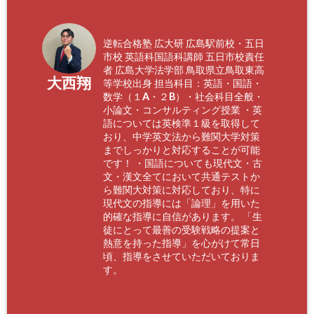
逆転合格塾 広大研 広島駅前校・五日
市校 英語科国語科講師 五日市校責任
者 広島大学法学部 鳥取県立鳥取東高
大西翔
等学校出身 担当科目：英語・国語・
数学（１A・２B）・社会科目全般・
小論文・コンサルティング授業 ・英
語については英検準１級を取得して
おり、中学英文法から難関大学対策
までしっかりと対応することが可能
です！ ・国語についても現代文・古
文・漢文全てにおいて共通テストか
ら難関大対策に対応しており、特に
現代文の指導には「論理」を用いた
的確な指導に自信があります。 「生
徒にとって最善の受験戦略の提案と
熱意を持った指導」を心がけて常日
頃、指導をさせていただいておりま
す。