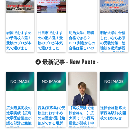
岩国でおすすめ
廿日市でおすす
明治大学に逆転
明治大学に合格
の予備校３選！
めの塾３選！受
合格できる？
したいなら必須
受験のプロが本
験のプロが本気
D・E判定からの
の受験対策・勉
気で選びまし
で選びました！
合格は厳しいの
強法を徹底解説
た！
か？
【2025最新版】
New Posts
最新記事 -
-
広大附属高校の
西条(東広島)で受
【高校受験で逆
逆転合格塾 広大
進学実績【広島
験生におすすめ
転合格を！】広
研西条駅前校 開
大学医歯薬生が
の自習室5選【勉
大研ミドル西高
校のお知らせ
語る部活と勉強
強ができる場所
屋校が開校｜中
の両立】
を探したい人必
学生の保護者必
見】
見