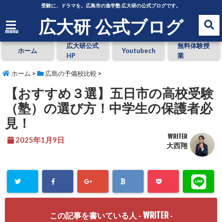
受験に、ドラマを。広島市の進学塾 広大研の公式ブログです。
広大研 公式ブログ
menu
広大研公式
無料体験授
ホーム
Youtubech
HP
業
ホーム
>
広島の予備校比較
>
【おすすめ３選】五日市の高校受験
（塾）の選び方！中学生の保護者必
見！
WRITER
2025年1月9日
大西翔
WRITER
この記事を書いている人 -
-