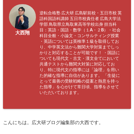
逆転合格塾 広大研 広島駅前校・五日市校 英
語科国語科講師 五日市校責任者 広島大学法
学部 鳥取県立鳥取東高等学校出身 担当科
目：英語・国語・数学（１A・２B）・社会
大西翔
科目全般・小論文・コンサルティング授業
・英語については英検準１級を取得してお
り、中学英文法から難関大学対策までしっ
かりと対応することが可能です！ ・国語に
ついても現代文・古文・漢文全てにおいて
共通テストから難関大対策に対応してお
り、特に現代文の指導には「論理」を用い
た的確な指導に自信があります。 「生徒に
とって最善の受験戦略の提案と熱意を持っ
た指導」を心がけて常日頃、指導をさせて
いただいております。
こんにちは。広大研ブログ編集部の大西です。